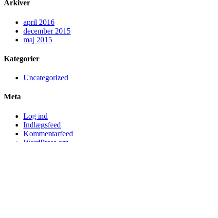
Arkiver
april 2016
december 2015
maj 2015
Kategorier
Uncategorized
Meta
Log ind
Indlægsfeed
Kommentarfeed
WordPress.org
Facebook
x
RSS
© Copyright Finn Balle ApS ·
Persondatapolitik
·
Cookiepolitik
·
GDPR-politik