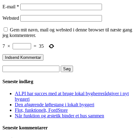
E-mail
*
Websted
Gem mit navn, mail og websted i denne browser til næste gang
jeg kommenterer.
7
×
=
35
Søg
efter:
Seneste indlæg
ALPI har succes med at bruge lokal bygherrerådgiver i nyt
byggeri
Den afgørende løftestang i lokalt byggeri
Flot, funktionelt, FordStore
Når funktion og æstetik binder et hus sammen
Seneste kommentarer