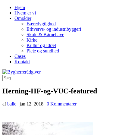
Hjem
Hvem er vi
Områder
Bæredygtighed
Erhvervs- og industribyggeri
Skole & Børnehave
Kirke
Kultur og Idræt
Pleje og sundhed
Cases
Kontakt
Herning-HF-og-VUC-featured
af
balle
|
jan 12, 2018
|
0 Kommentarer