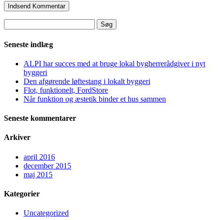
Søg
efter:
Seneste indlæg
ALPI har succes med at bruge lokal bygherrerådgiver i nyt
byggeri
Den afgørende løftestang i lokalt byggeri
Flot, funktionelt, FordStore
Når funktion og æstetik binder et hus sammen
Seneste kommentarer
Arkiver
april 2016
december 2015
maj 2015
Kategorier
Uncategorized