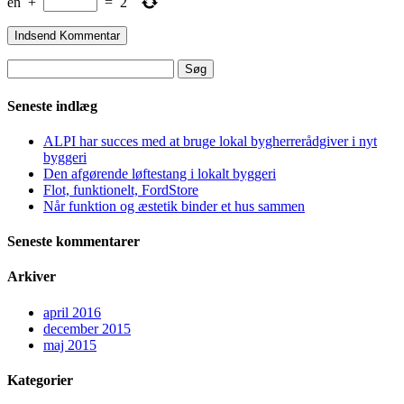
en
+
=
2
Søg
efter:
Seneste indlæg
ALPI har succes med at bruge lokal bygherrerådgiver i nyt
byggeri
Den afgørende løftestang i lokalt byggeri
Flot, funktionelt, FordStore
Når funktion og æstetik binder et hus sammen
Seneste kommentarer
Arkiver
april 2016
december 2015
maj 2015
Kategorier