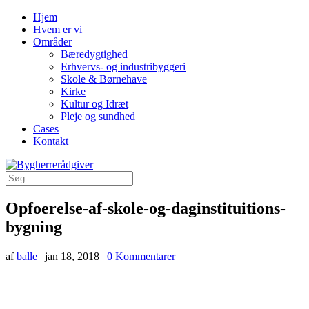
Hjem
Hvem er vi
Områder
Bæredygtighed
Erhvervs- og industribyggeri
Skole & Børnehave
Kirke
Kultur og Idræt
Pleje og sundhed
Cases
Kontakt
Opfoerelse-af-skole-og-daginstituitions-
bygning
af
balle
|
jan 18, 2018
|
0 Kommentarer