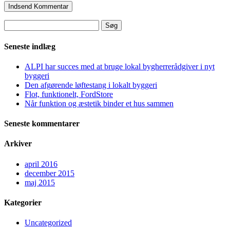
Søg
efter:
Seneste indlæg
ALPI har succes med at bruge lokal bygherrerådgiver i nyt
byggeri
Den afgørende løftestang i lokalt byggeri
Flot, funktionelt, FordStore
Når funktion og æstetik binder et hus sammen
Seneste kommentarer
Arkiver
april 2016
december 2015
maj 2015
Kategorier
Uncategorized