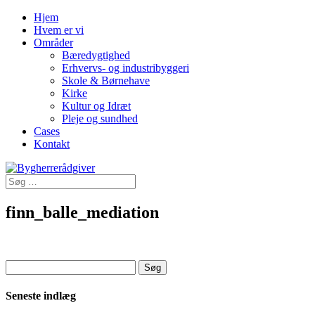
Hjem
Hvem er vi
Områder
Bæredygtighed
Erhvervs- og industribyggeri
Skole & Børnehave
Kirke
Kultur og Idræt
Pleje og sundhed
Cases
Kontakt
finn_balle_mediation
Søg
efter:
Seneste indlæg