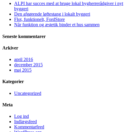
ALPI har succes med at bruge lokal bygherrerådgiver i nyt
byggeri
Den afgørende løftestang i lokalt byggeri
Flot, funktionelt, FordStore
Når funktion og æstetik binder et hus sammen
Seneste kommentarer
Arkiver
april 2016
december 2015
maj 2015
Kategorier
Uncategorized
Meta
Log ind
Indlægsfeed
Kommentarfeed