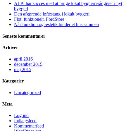
ALPI har succes med at bruge lokal bygherrerådgiver i nyt
byggeri
Den afgørende løftestang i lokalt byggeri
Flot, funktionelt, FordStore
Når funktion og æstetik binder et hus sammen
Seneste kommentarer
Arkiver
april 2016
december 2015
maj 2015
Kategorier
Uncategorized
Meta
Log ind
Indlægsfeed
Kommentarfeed