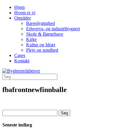
Hjem
Hvem er vi
Områder
Bæredygtighed
Erhvervs- og industribyggeri
Skole & Børnehave
Kirke
Kultur og Idræt
Pleje og sundhed
Cases
Kontakt
fbafrontnewfinnballe
Søg
efter:
Seneste indlæg