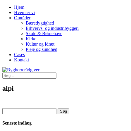
Hjem
Hvem er vi
Områder
Bæredygtighed
Erhvervs- og industribyggeri
Skole & Børnehave
Kirke
Kultur og Idræt
Pleje og sundhed
Cases
Kontakt
alpi
Søg
efter:
Seneste indlæg