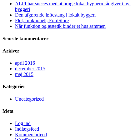
ALPI har succes med at bruge lokal bygherrerådgiver i nyt
byggeri
Den afgørende løftestang i lokalt byggeri
Flot, funktionelt, FordStore
Når funktion og æstetik binder et hus sammen
Seneste kommentarer
Arkiver
april 2016
december 2015
maj 2015
Kategorier
Uncategorized
Meta
Log ind
Indlægsfeed
Kommentarfeed